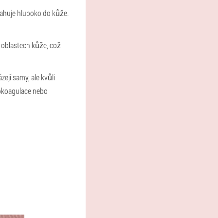
sahuje hluboko do kůže.
 oblastech kůže, což
ejí samy, ale kvůli
rokoagulace nebo