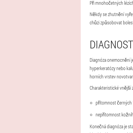
Při mnohočetných lézích
Někdy se zhutnění vyřeš
chůzi způsobovat bolest
DIAGNOST
Diagnóza onemocnění je
hyperkeratózy nebo kalu
horních vrstev novotvar
Charakteristické vnější 
přítomnost černých 
nepřítomnost kožníh
Konečná diagnóza je sta