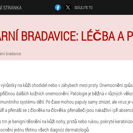
NÍ STRÁNKA
SDÍLEJTE TO
RNÍ BRADAVICE: LÉČBA A 
ární bradavice
u výrůstky na kůži chodidel nebo v záhybech mezi prsty. Onemocnění způso
u příčinou dalších kožních onemocnění. Patologie je běžná v různých věk
imunitního systému dětí. Po čase mohou papuly samy zmizet, ale virus je v 
íří a přenáší se z člověka na člověka: přenašeči jsou nakažliví i při absenc
o trn je benigní těsnění na kůži nohy, prstů nebo rukou, pokryté keratini
emocnění jednu třetinu všech diagnóz dermatologů.