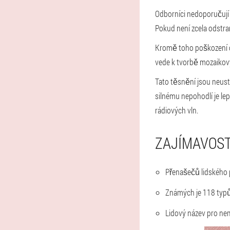
Odborníci nedoporučují 
Pokud není zcela odstra
Kromě toho poškození o
vede k tvorbě mozaikov
Tato těsnění jsou neust
silnému nepohodlí je le
rádiových vln.
ZAJÍMAVOST
Přenašečů lidského p
Známých je 118 typů v
Lidový název pro nem