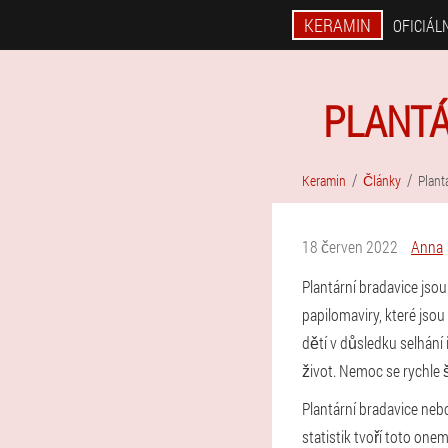
KERAMIN
OFICIÁL
PLANTÁ
Keramin
Články
Plant
18 červen 2022
Anna
Plantární bradavice jso
papilomaviry, které jso
dětí v důsledku selhání 
život. Nemoc se rychle š
Plantární bradavice neb
statistik tvoří toto on