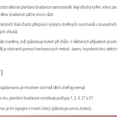
odstraňovat plantární bradavice samostatně. Mají dlouhý kořen, který za
něna, bradavice začne znovu růst.
kolních tkání často přispívá k výskytu dceřiných novotvarů v sousedních
ých shluků.
ále zraněna, což způsobuje bolest při chůzi. V některých případech procház
pší je odstranit pomocí hardwarových metod - laseru, kryodestrukci, elekt
I
apilomaviru je mnohem více než těch, kteří jej nemají.
iru, plantární bradavice vyvolávají podtypy 1, 2, 4, 27 a 57.
oc je trn (spojení s trnem, který způsobuje ostrou bolest).