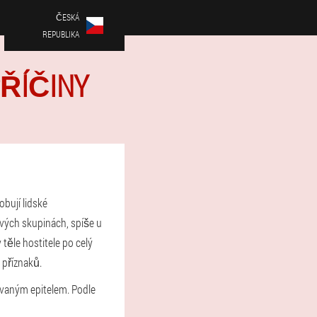
ČESKÁ
REPUBLIKA
PŘÍČINY
bují lidské
ových skupinách, spíše u
těle hostitele po celý
i příznaků.
zovaným epitelem. Podle