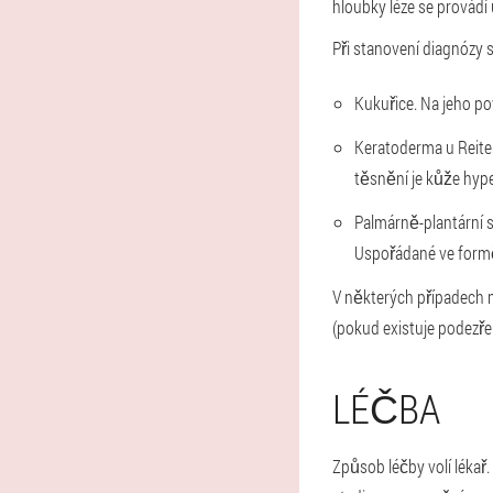
hloubky léze se provádí
Při stanovení diagnózy se
Kukuřice. Na jeho po
Keratoderma u Reite
těsnění je kůže hyp
Palmárně-plantární s
Uspořádané ve formě 
V některých případech 
(pokud existuje podezřen
LÉČBA
Způsob léčby volí lékař.