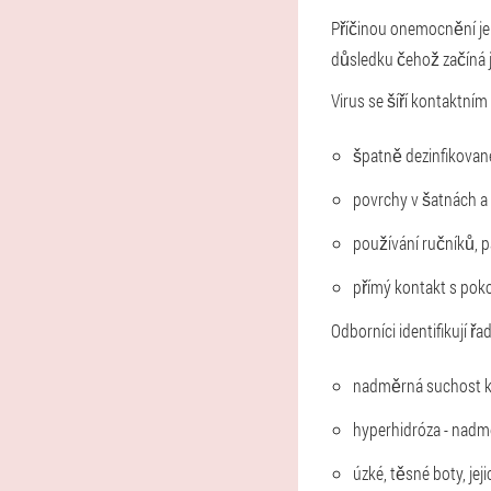
Příčinou onemocnění je 
důsledku čehož začíná je
Virus se šíří kontaktn
špatně dezinfikované
povrchy v šatnách a
používání ručníků, p
přímý kontakt s poko
Odborníci identifikují ř
nadměrná suchost 
hyperhidróza - nadm
úzké, těsné boty, je