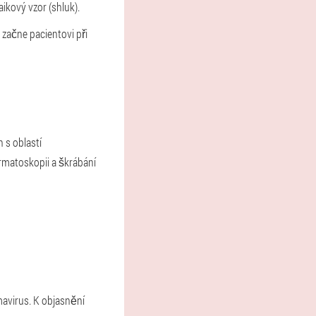
ikový vzor (shluk).
začne pacientovi při
 s oblastí
rmatoskopii a škrábání
mavirus. K objasnění