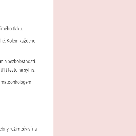
římého tlaku.
oché. Kolem každého
em a bezbolestností.
R testu na syfilis.
dermatoonkologem
ebný režim závisí na