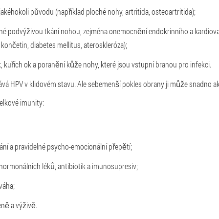
kéhokoli původu (například ploché nohy, artritida, osteoartritida);
né podvýživou tkání nohou, zejména onemocnění endokrinního a kardiov
 končetin, diabetes mellitus, ateroskleróza);
, kuřích ok a poranění kůže nohy, které jsou vstupní branou pro infekci.
ává HPV v klidovém stavu. Ale sebemenší pokles obrany ji může snadno ak
elkové imunity:
ní a pravidelné psycho-emocionální přepětí;
ormonálních léků, antibiotik a imunosupresiv;
váha;
eně a výživě.