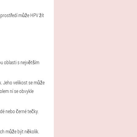
m prostředí může HPV žít
ou oblasti s největším
k. Jeho velikost se může
kolem ní se obvykle
dé nebo černé tečky.
jich může být několik.