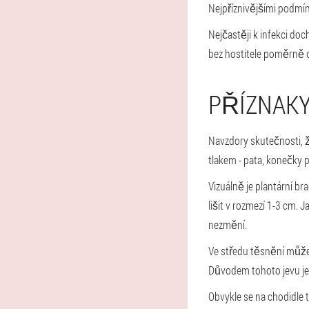
Nejpříznivějšími podmín
Nejčastěji k infekci do
bez hostitele poměrně d
PŘÍZNAK
Navzdory skutečnosti, že
tlakem - pata, konečky p
Vizuálně je plantární b
lišit v rozmezí 1-3 cm. 
nezmění.
Ve středu těsnění může
Důvodem tohoto jevu je
Obvykle se na chodidle t