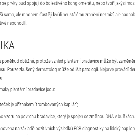
 se prvky buď spojují do bolestivého konglomerátu, nebo tvoří jakýsi moza
í samo, ale mnohem častěji kvůli neustálému zranění nezmizí, ale naopak 
ivé nepohodlí.
IKA
 poněkud obtížná, protože vzhled plantární bradavice může být zaměněn
su. Pouze zkušený dermatolog může odlišit patologii. Nejprve provádí de
u.
znaky plantární bradavice jsou:
teček je příznakem "trombovaných kapilár";
o vzoru na povrchu bradavice, který je spojen se změnou DNA v buňkách.
novena na základě pozitivních výsledků PCR diagnostiky na lidský papilo