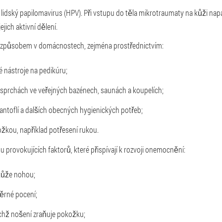
lidský papilomavirus (HPV). Při vstupu do těla mikrotraumaty na kůži napa
jich aktivní dělení.
ím způsobem v domácnostech, zejména prostřednictvím:
 nástroje na pedikúru;
 sprchách ve veřejných bazénech, saunách a koupelích;
antoflí a dalších obecných hygienických potřeb;
žkou, například potřesení rukou.
adu provokujících faktorů, které přispívají k rozvoji onemocnění:
kůže nohou;
ěrné pocení;
jichž nošení zraňuje pokožku;