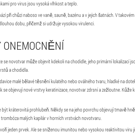
kami pro virus jsou vysoká vlhkost a teplo.
chází při chůzi naboso ve vaně, sauně, bazénu a v jejich šatnách. V takové
louhou dobu, přičemž si udržuje vysokou virulenci.
Y ONEMOCNĚNÍ
 se novotvar může objevit kdekoli na chodidle, jeho primární lokalizací js
rstů a chodidla.
radavice malé bělavé těsnění kulatého nebo oválného tvaru, hladké na dote
Jak se objevují nové vrstvy keratinizace, novotvar zdrsní a zežloutne. Kůže 
 být kráterovitá prohlubeň. Někdy se na jeho povrchu objevují tmavě hně
 trombóza malých kapilár v horních vrstvách novotvaru.
voří jeden prvek. Ale se sníženou imunitou nebo vysokou reaktivitou viru 