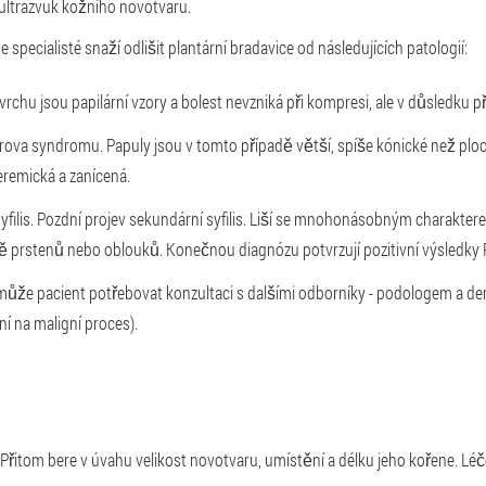
 ultrazvuk kožního novotvaru.
 specialisté snaží odlišit plantární bradavice od následujících patologií:
vrchu jsou papilární vzory a bolest nevzniká při kompresi, ale v důsledku p
rova syndromu. Papuly jsou v tomto případě větší, spíše kónické než pl
eremická a zanícená.
yfilis. Pozdní projev sekundární syfilis. Liší se mnohonásobným charakter
prstenů nebo oblouků. Konečnou diagnózu potvrzují pozitivní výsledky RP
může pacient potřebovat konzultaci s dalšími odborníky - podologem a 
í na maligní proces).
 Přitom bere v úvahu velikost novotvaru, umístění a délku jeho kořene. Léč