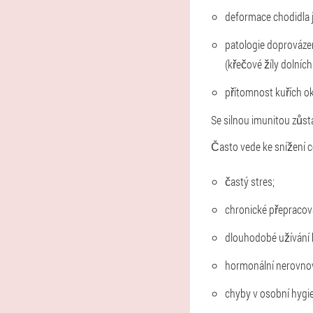
deformace chodidla ja
patologie doprováze
(křečové žíly dolních
přítomnost kuřích ok
Se silnou imunitou zůst
Často vede ke snížení c
častý stres;
chronické přepracová
dlouhodobé užívání h
hormonální nerovno
chyby v osobní hygi