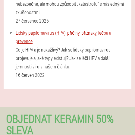
nebezpečné, ale mohou způsobit „katastrofu“ s následnými
zkušenostmi.
27 červenec 2026
Lidský papilomavirus (HPV): příčiny, příznaky, léčba a
prevence
Co je HPV a je nakažlivý? Jak se lidský papilomavirus
projevuje a jaké typy existují? Jak se léčí HPV a další
jemnosti viru v našem článku.
16 červen 2022
OBJEDNAT KERAMIN 50%
SLEVA