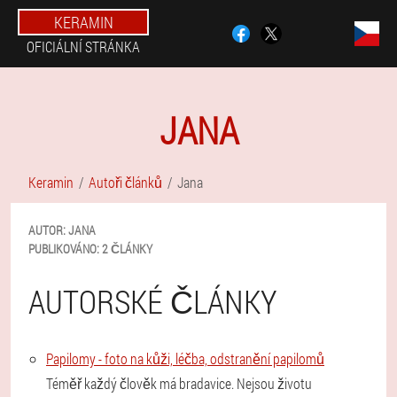
KERAMIN
OFICIÁLNÍ STRÁNKA
JANA
Keramin
Autoři článků
Jana
AUTOR:
JANA
PUBLIKOVÁNO:
2 ČLÁNKY
AUTORSKÉ ČLÁNKY
Papilomy - foto na kůži, léčba, odstranění papilomů
Téměř každý člověk má bradavice. Nejsou životu