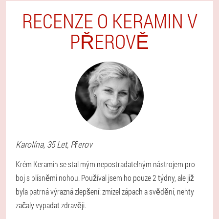
RECENZE O KERAMIN V
PŘEROVĚ
Karolína
, 35 Let,
Přerov
Krém Keramin se stal mým nepostradatelným nástrojem pro
boj s plísněmi nohou. Používal jsem ho pouze 2 týdny, ale již
byla patrná výrazná zlepšení: zmizel zápach a svědění, nehty
začaly vypadat zdravěji.